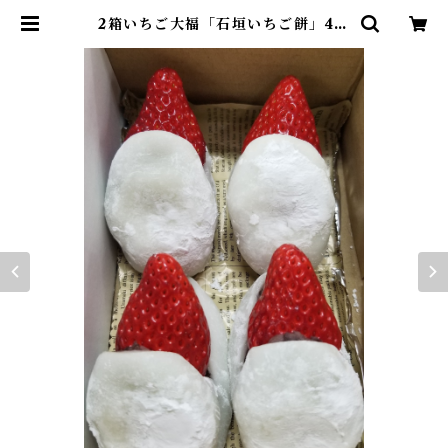
2箱いちご大福「石垣いちご餅」4個
入り | いちご狩りパーク&いちごカ
フェ久能屋