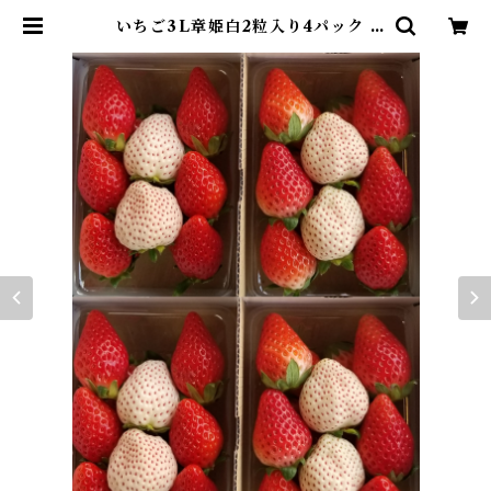
いちご3L章姫白2粒入り4パック |
いちご狩りパーク&いちごカフェ久
能屋