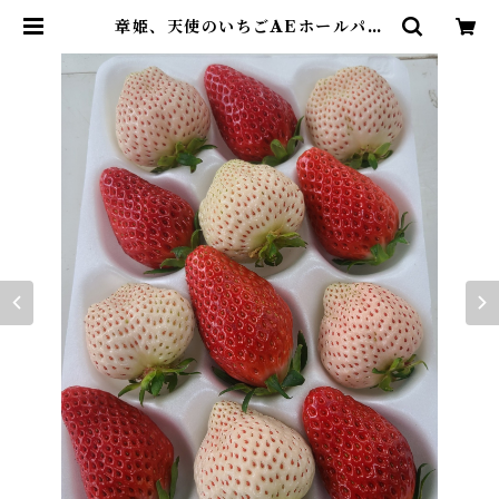
章姫、天使のいちごAEホールパッ
ク12 | いちご狩りパーク&いちごカ
フェ久能屋