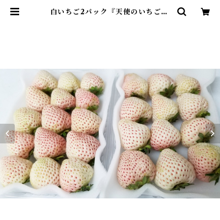
白いちご2パック『天使のいちごA.
E 』8粒~15粒入り | いちご狩りパ
ーク&いちごカフェ久能屋