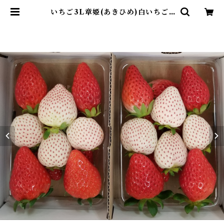
いちご3L章姫(あきひめ)白いちご4
粒入り2パック | いちご狩りパーク&
いちごカフェ久能屋